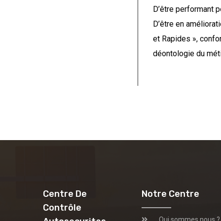
D’être performant po
D’être en améliorat
et Rapides », conf
déontologie du méti
Centre De
Notre Centre
Contrôle
Qui sommes nous ?