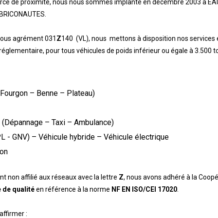
rce de proximité, nous nous sommes implanté en décembre 2003 à E
u BRICONAUTES.
 sous agrément 031
Z
140 (VL), nous mettons à disposition nos services
réglementaire, pour tous véhicules de poids inférieur ou égale à 3.500 t
s (Fourgon – Benne – Plateau)
e (Dépannage – Taxi – Ambulance)
L - GNV) – Véhicule hybride – Véhicule électrique
ion
t non affilié aux réseaux avec la lettre
Z
, nous avons adhéré à la Coopé
 de qualité
en référence à la norme
NF EN ISO/CEI 17020
.
ffirmer :