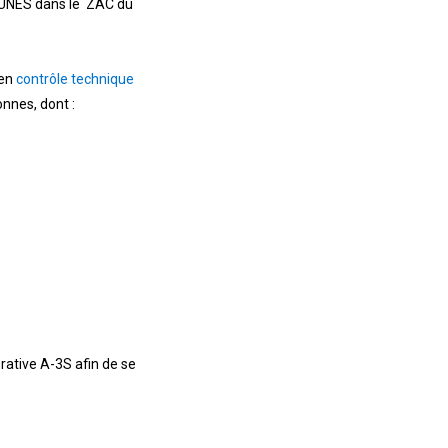
AUNES dans le ZAC du
 en
contrôle technique
onnes, dont :
rative A-3S afin de se