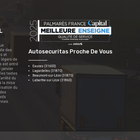
L
que
ile des
Autosecuritas Proche De Vous
es et
s légers de
s est entré
Eaunes (31600)
r janvier
Lagardelles (31870)
 les textes
Beaumont-sur-Lèze (31870)
’arrêté du
Labarthe-sur-Lèze (31860)
 à la mise
nisation du
 des
oids
onnes.