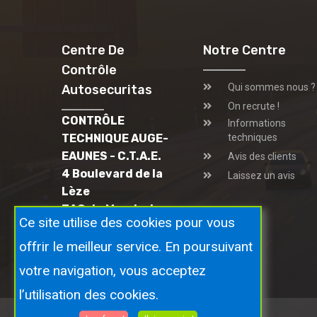
Centre De
Notre Centre
Contrôle
Qui sommes nous ?
Autosecuritas
On recrute !
CONTRÔLE
Informations
TECHNIQUE AUGE-
techniques
EAUNES - C.T.A.E.
Avis des clients
4 Boulevard de la
Laissez un avis
Lèze
ZAC du Mandarin
Ce site utilise des cookies pour vous
31600 EAUNES
05 61 56 30 27
offrir le meilleur service. En poursuivant
votre navigation, vous acceptez
l’utilisation des cookies.